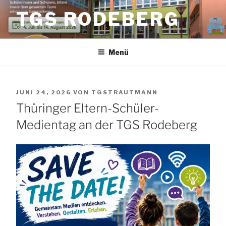
Zum
TGS RODEBERG
Inhalt
springen
Menü
VERÖFFENTLICHT
JUNI 24, 2026
VON
TGSTRAUTMANN
AM
Thüringer Eltern-Schüler-
Medientag an der TGS Rodeberg