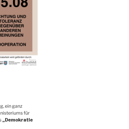
g, ein ganz
nisteriums für
s
„Demokratie