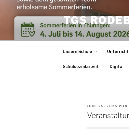
Zum
Inhalt
TGS RODE
springen
Unsere Schule
Unterricht
Schulsozialarbeit
Digital
VERÖFFENTLICHT
JUNI 25, 2025
VON
AM
Veranstalt