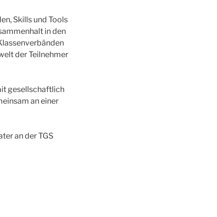
en, Skills und Tools
usammenhalt in den
n Klassenverbänden
welt der Teilnehmer
it gesellschaftlich
meinsam an einer
ater an der TGS