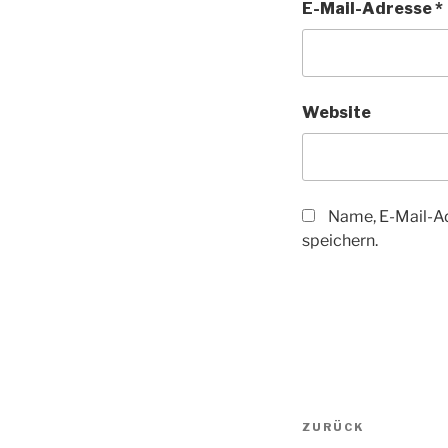
E-Mail-Adresse
*
Website
Name, E-Mail-A
speichern.
Beitragsnav
Vorheriger
ZURÜCK