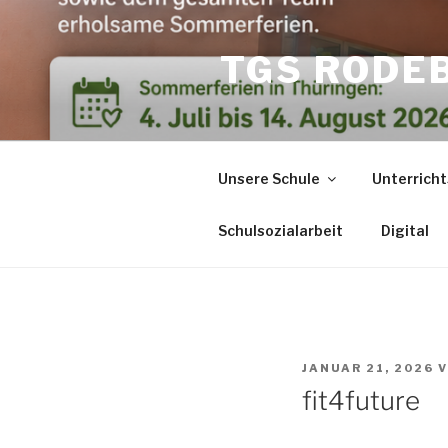
Zum
Inhalt
TGS RODE
springen
Unsere Schule
Unterricht
Schulsozialarbeit
Digital
VERÖFFENTLICHT
JANUAR 21, 2026
V
AM
fit4future