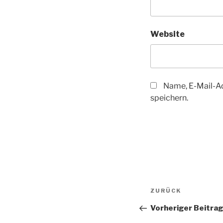
Website
Name, E-Mail-A
speichern.
Beitragsnav
Vorheriger
ZURÜCK
Beitrag
Vorheriger Beitra