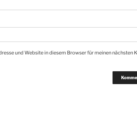
dresse und Website in diesem Browser für meinen nächsten
igation
g