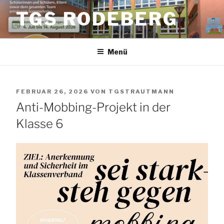
Zum
TGS RODEBERG
Inhalt
springen
Menü
VERÖFFENTLICHT
FEBRUAR 26, 2026
VON
TGSTRAUTMANN
AM
Anti-Mobbing-Projekt in der
Klasse 6