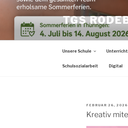
Zum
Inhalt
TGS RODE
springen
Unsere Schule
Unterricht
Schulsozialarbeit
Digital
VERÖFFENTLICHT
FEBRUAR 26, 2026
AM
Kreativ mit