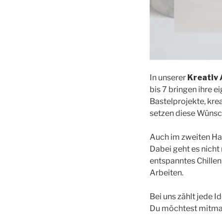
In unserer
Kreativ
bis 7 bringen ihre 
Bastelprojekte, kre
setzen diese Wüns
Auch im zweiten Hal
Dabei geht es nicht
entspanntes Chille
Arbeiten.
Bei uns zählt jede I
Du möchtest mitmac