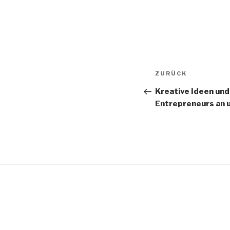
Beitragsnav
Vorheriger
ZURÜCK
Beitrag
Kreative Ideen un
Entrepreneurs an 