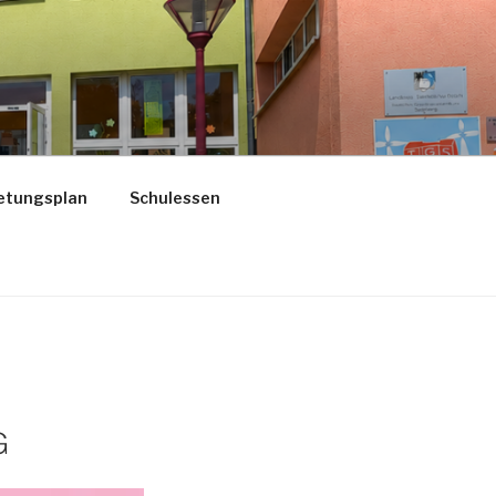
etungsplan
Schulessen
G