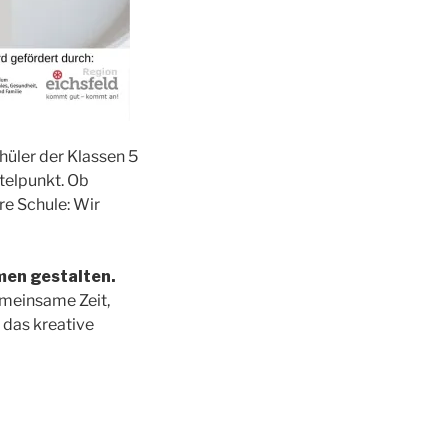
üler der Klassen 5
ttelpunkt. Ob
re Schule: Wir
men gestalten.
emeinsame Zeit,
 das kreative