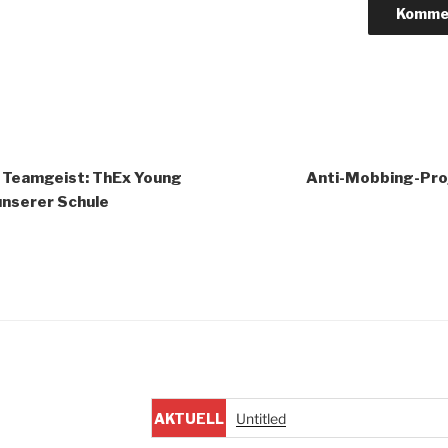
igation
d Teamgeist: ThEx Young
Anti-Mobbing-Proj
unserer Schule
AKTUELL
Untitled