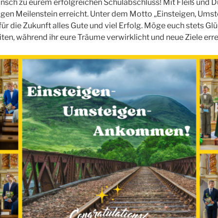
nsch zu eurem erfolgreichen Schulabschluss! Mit Fleiß und
tigen Meilenstein erreicht. Unter dem Motto „Einsteigen, U
ür die Zukunft alles Gute und viel Erfolg. Möge euch stets Gl
ten, während ihr eure Träume verwirklicht und neue Ziele erre