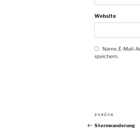
Website
Name, E-Mail-A
speichern.
Beitragsnav
Vorheriger
ZURÜCK
Beitrag
Sternwanderung