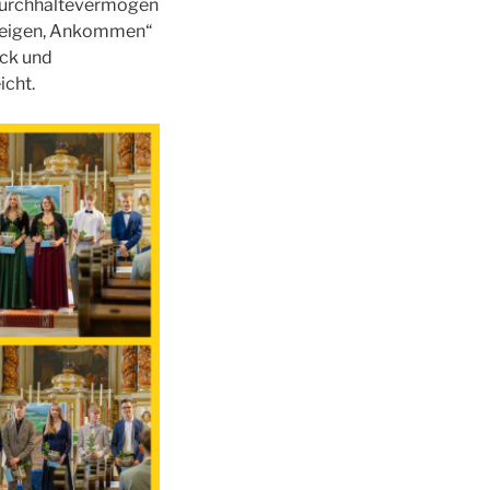
 Durchhaltevermögen
msteigen, Ankommen“
ück und
icht.