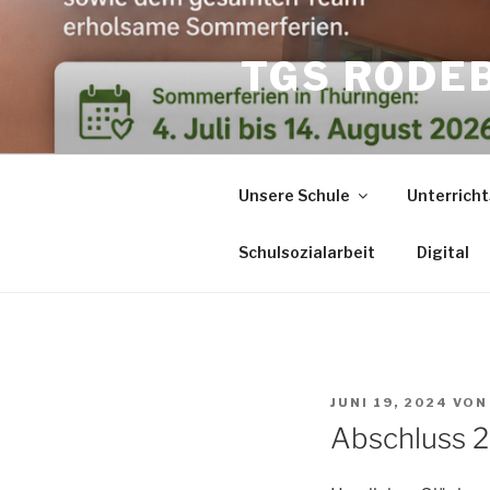
Zum
Inhalt
TGS RODE
springen
Unsere Schule
Unterricht
Schulsozialarbeit
Digital
VERÖFFENTLICHT
JUNI 19, 2024
VO
AM
Abschluss 