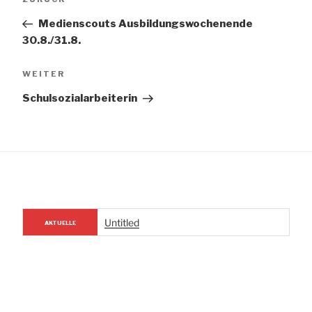
Beitrag
Medienscouts Ausbildungswochenende
30.8./31.8.
Nächster
WEITER
Beitrag
Schulsozialarbeiterin
Untitled
AKTUELLE
NACHRICHTEN