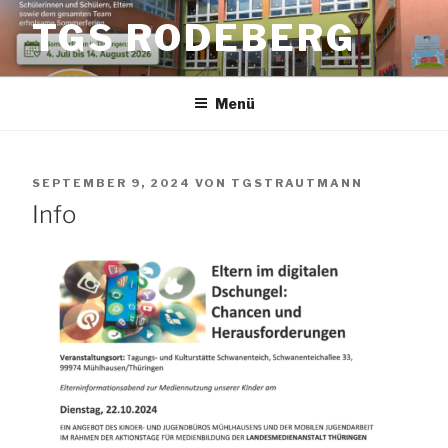
Zum
TGS RODEBERG
Inhalt
springen
Menü
VERÖFFENTLICHT
SEPTEMBER 9, 2024
VON
TGSTRAUTMANN
AM
Info