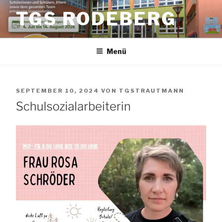
Zum
TGS RODEBERG
Inhalt
springen
Menü
VERÖFFENTLICHT
SEPTEMBER 10, 2024
VON
TGSTRAUTMANN
AM
Schulsozialarbeiterin