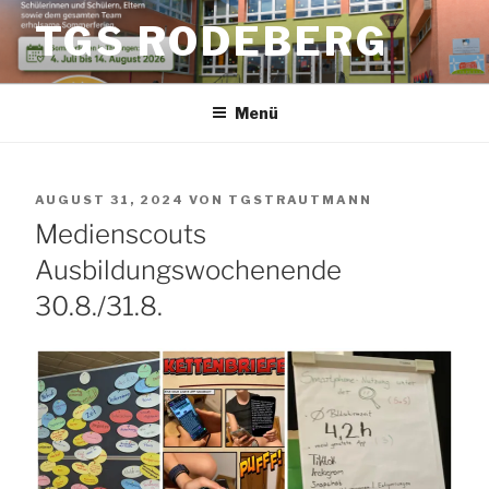
Zum
TGS RODEBERG
Inhalt
springen
Menü
VERÖFFENTLICHT
AUGUST 31, 2024
VON
TGSTRAUTMANN
AM
Medienscouts
Ausbildungswochenende
30.8./31.8.