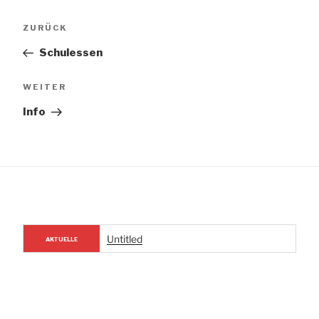
Beitragsnavigation
Vorheriger
ZURÜCK
Beitrag
Schulessen
Nächster
WEITER
Beitrag
Info
Untitled
AKTUELLE
NACHRICHTEN