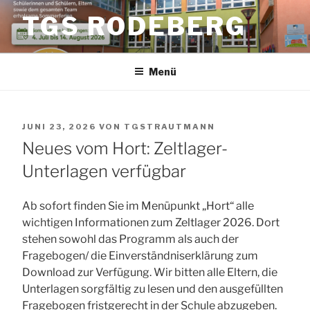
Zum
TGS RODEBERG
Inhalt
springen
Menü
VERÖFFENTLICHT
JUNI 23, 2026
VON
TGSTRAUTMANN
AM
Neues vom Hort: Zeltlager-
Unterlagen verfügbar
Ab sofort finden Sie im Menüpunkt „Hort“ alle
wichtigen Informationen zum Zeltlager 2026. Dort
stehen sowohl das Programm als auch der
Fragebogen/ die Einverständniserklärung zum
Download zur Verfügung. Wir bitten alle Eltern, die
Unterlagen sorgfältig zu lesen und den ausgefüllten
Fragebogen fristgerecht in der Schule abzugeben.