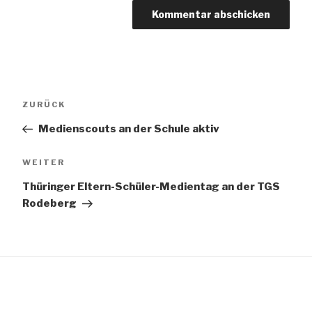
Beitragsnavigation
Vorheriger
ZURÜCK
Beitrag
Medienscouts an der Schule aktiv
Nächster
WEITER
Beitrag
Thüringer Eltern-Schüler-Medientag an der TGS
Rodeberg