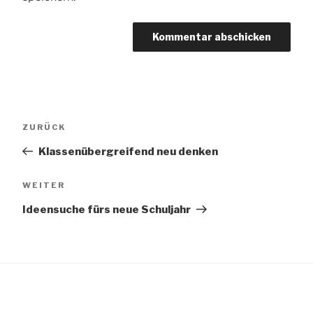
Beitragsnavigation
Vorheriger
ZURÜCK
Beitrag
Klassenübergreifend neu denken
Nächster
WEITER
Beitrag
Ideensuche fürs neue Schuljahr