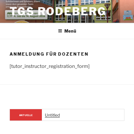
Zum
TGS RODEBERG
Inhalt
springen
Menü
ANMELDUNG FÜR DOZENTEN
[tutor_instructor_registration_form]
Untitled
AKTUELLE
NACHRICHTEN