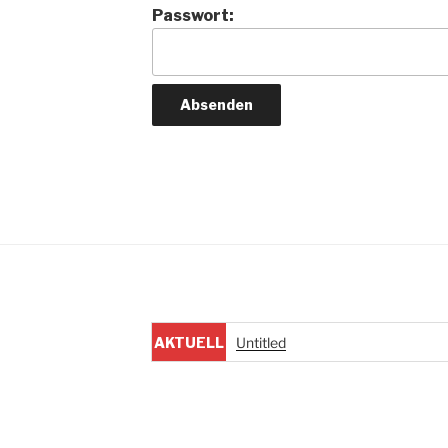
Passwort:
AKTUELL
Untitled
E
NACHRIC