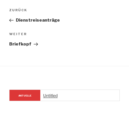
Beitragsnavigation
Vorheriger
ZURÜCK
Beitrag
Dienstreiseanträge
Nächster
WEITER
Beitrag
Briefkopf
Untitled
AKTUELLE
NACHRICHTEN