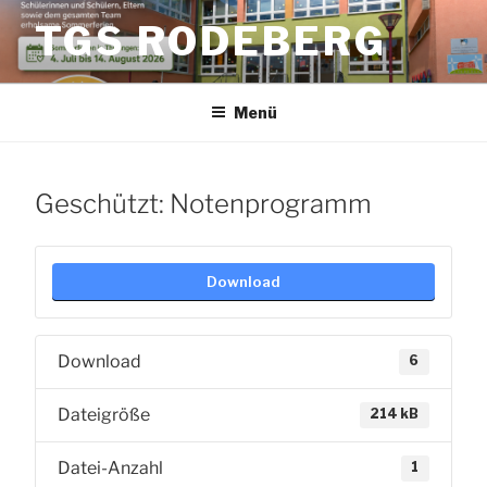
Zum
TGS RODEBERG
Inhalt
springen
Menü
Geschützt: Notenprogramm
Download
Download
6
Dateigröße
214 kB
Datei-Anzahl
1