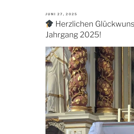
VERÖFFENTLICHT
JUNI 27, 2025
AM
Herzlichen Glückwuns
Jahrgang 2025!