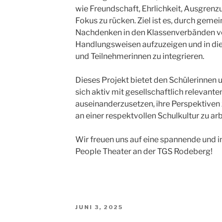
wie Freundschaft, Ehrlichkeit, Ausgren
Fokus zu rücken. Ziel ist es, durch gem
Nachdenken in den Klassenverbänden v
Handlungsweisen aufzuzeigen und in di
und Teilnehmerinnen zu integrieren.
Dieses Projekt bietet den Schülerinnen 
sich aktiv mit gesellschaftlich relevan
auseinanderzusetzen, ihre Perspektive
an einer respektvollen Schulkultur zu arb
Wir freuen uns auf eine spannende und 
People Theater an der TGS Rodeberg!
VERÖFFENTLICHT
JUNI 3, 2025
AM